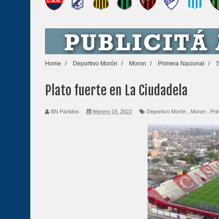
Home
/
Deportivo Morón
/
Moron
/
Primera Nacional
/
S
Plato fuerte en La Ciudadela
BN Partidos
febrero 19, 2022
Deportivo Morón
,
Moron
,
Pri