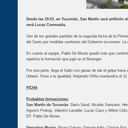
Desde las 19:15, en Tucumán, San Martín será anfitrión 
será Lucas Comesaña.
Uno de los grandes partidos de la segunda fecha de la Prime
del Santo por medidas sanitarias del Gobierno tucumano. La dir
En cuanto al equipo, Pablo De Muner quedó más que conforme 
repetiría la formación que jugó en el Beranger.
Por otra parte, llega el Gallo con ganas de dar el golpe fuer
Urbano. Pese a la igualdad, Alejandro Orfila mantendría el 11 
FICHA
Probables formaciones:
San Martín de Tucumán
: Darío Sand; Nicolás Sansotre, Her
Agustín Prokop, Valentín Larralde; Lucas Cano y Milton Céliz
DT: Pablo De Muner.
Deportivo Morón
: Bruno Galván; Damián Adín, Cristian Paz