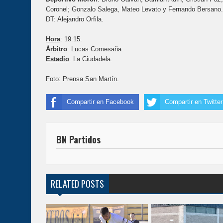
Coronel; Gonzalo Salega, Mateo Levato y Fernando Bersano.
DT: Alejandro Orfila.
Hora
: 19:15.
Árbitro
: Lucas Comesaña.
Estadio
: La Ciudadela.
Foto: Prensa San Martín.
Compartir en Facebook
Compartir en Twitter
BN Partidos
RELATED POSTS