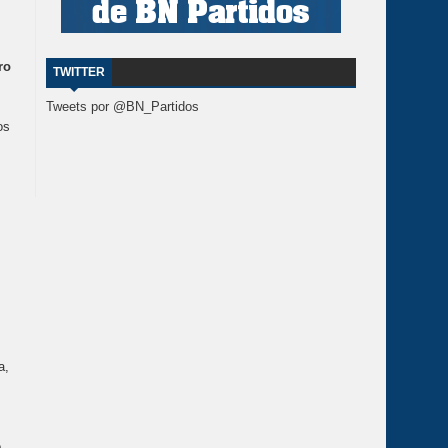
ro
TWITTER
Tweets por @BN_Partidos
os
a,
o