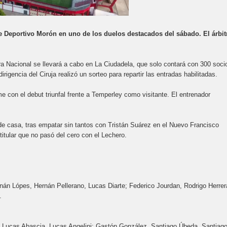
de Deportivo Morón en uno de los duelos destacados del sábado. El árbit
ra Nacional se llevará a cabo en La Ciudadela, que solo contará con 300 soci
igencia del Ciruja realizó un sorteo para repartir las entradas habilitadas.
con el debut triunfal frente a Temperley como visitante. El entrenador
a de casa, tras empatar sin tantos con Tristán Suárez en el Nuevo Francisco
titular que no pasó del cero con el Lechero.
nán Lópes, Hernán Pellerano, Lucas Diarte; Federico Jourdan, Rodrigo Herrer
.
, Lucas Abascia, Lucas Angelini; Gastón González, Santiago Úbeda, Santiag