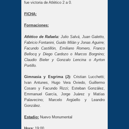
fue victoria de Atlético 2 a 0.
FICHA:
Formaciones:
Atlético de Rafaela:
Julio Salvá, Juan Galetto,
Fabricio Fontanini, Guido Milán y Jonas Aguirre;
Facundo Castillón, Emiliano Romero, Franco
Bellocq y Diego Cardozo o Marcos Borgnino;
Claudio Bieler y Gonzalo Lencina o Ayrton
Portillo.
Gimnasia y Esgrima (J):
Cristian Lucchetti;
Ivan Antunes, Hugo Vera Oviedo, Guillermo
Cosaro y Facundo Rizzi; Esteban González,
Emmanuel García, Jorge Juárez y Matías
Palavecino; Marcelo Argüello y Leandro
González.
Estadio:
Nuevo Monumental
Hora:
19:00