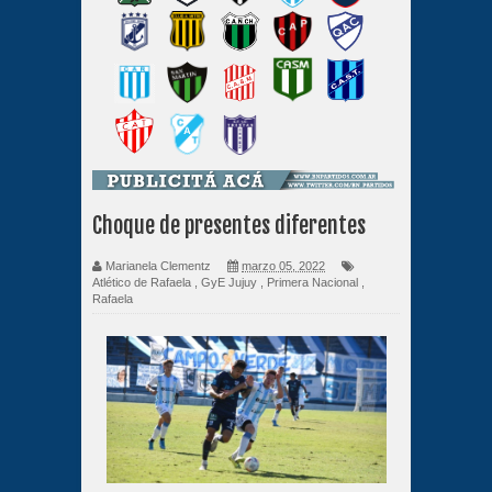
Choque de presentes diferentes
Marianela Clementz
marzo 05, 2022
Atlético de Rafaela
,
GyE Jujuy
,
Primera Nacional
,
Rafaela