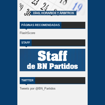
PÁGINAS RECOMENDADAS
FlashScore
STAFF
TWITTER
Tweets por @BN_Partidos