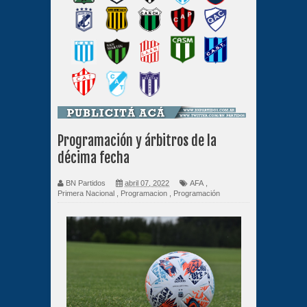
Programación y árbitros de la
décima fecha
BN Partidos
abril 07, 2022
AFA
,
Primera Nacional
,
Programacion
,
Programación