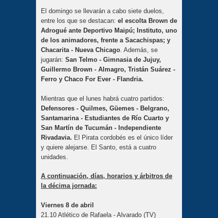
El domingo se llevarán a cabo siete duelos,
entre los que se destacan:
el escolta Brown de
Adrogué ante Deportivo Maipú; Instituto, uno
de los animadores, frente a Sacachispas; y
Chacarita - Nueva Chicago
. Además, se
jugarán:
San Telmo - Gimnasia de Jujuy,
Guillermo Brown - Almagro, Tristán Suárez -
Ferro y Chaco For Ever - Flandria.
Mientras que el lunes habrá cuatro partidos:
Defensores - Quilmes, Güemes - Belgrano,
Santamarina - Estudiantes de Río Cuarto y
San Martín de Tucumán - Independiente
Rivadavia.
El Pirata cordobés es el único líder
y quiere alejarse. El Santo, está a cuatro
unidades.
A continuación, días, horarios y árbitros de
la décima jornada:
Viernes 8 de abril
21.10 Atlético de Rafaela - Alvarado (TV)