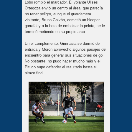
Lobo rompió el marcador. El volante Ulises
Ortegoza envió un centro al área, que parecía
no tener peligro, aunque el guardameta
visitante, Bruno Galván, cometió un blooper
garrafal y a la hora de embolsar la pelota, se le
terminó metiendo en su propio arco.
En el complemento, Gimnasia se durmió de
entrada y Morón aprovechó algunos pasajes del
encuentro para generar sus situaciones de gol.
No obstante, no pudo hacer mucho más y el
Pituco supo defender el resultado hasta el
pitazo final.