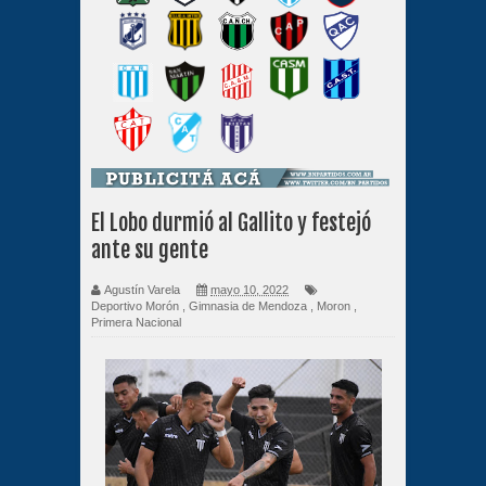
El Lobo durmió al Gallito y festejó
ante su gente
Agustín Varela
mayo 10, 2022
Deportivo Morón
,
Gimnasia de Mendoza
,
Moron
,
Primera Nacional