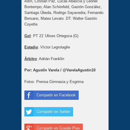
Adín, Cristian Paz, Lucas Abascia y Leonel
Bontempo; Alan Schönfeld, Gastón González,
Santiago Úbeda, Rodrigo Sayavedra; Fernando
Bersano, Mateo Levato. DT: Walter Gastón
Coyette.
Gol
: PT 21' Ulises Ortegoza (G)
Estadio
: Víctor Legrotaglie
Árbitro
: Adrián Franklin
Por: Agustín Varela / @VarelaAgustin10
Fotos: Prensa Gimnasia y Esgrima
Compartir en Facebook
Compartir en Twitter
Compartir en Google Plus