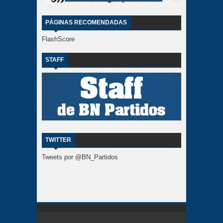
PÁGINAS RECOMENDADAS
FlashScore
STAFF
TWITTER
Tweets por @BN_Partidos