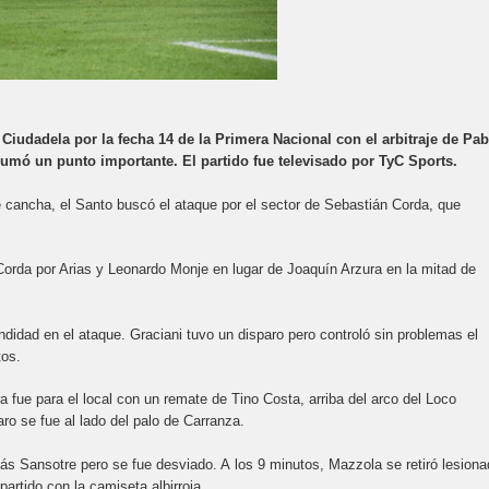
Ciudadela por la fecha 14 de la Primera Nacional con el arbitraje de Pab
a sumó un punto importante. El partido fue televisado por TyC Sports.
e cancha, el Santo buscó el ataque por el sector de Sebastián Corda, que
Corda por Arias y Leonardo Monje en lugar de Joaquín Arzura en la mitad de
undidad en el ataque. Graciani tuvo un disparo pero controló sin problemas el
tos.
 fue para el local con un remate de Tino Costa, arriba del arco del Loco
o se fue al lado del palo de Carranza.
ás Sansotre pero se fue desviado. A los 9 minutos, Mazzola se retiró lesiona
artido con la camiseta albirroja.