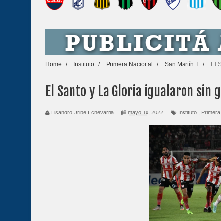
Home
/
Instituto
/
Primera Nacional
/
San Martín T
/
El 
El Santo y La Gloria igualaron sin 
Lisandro Uribe Echevarria
mayo 10, 2022
Instituto
,
Primera