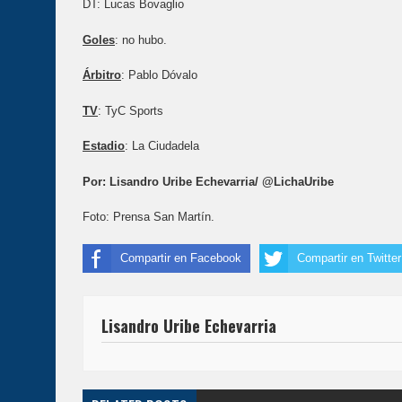
DT: Lucas Bovaglio
Goles
: no hubo.
Árbitro
: Pablo Dóvalo
TV
: TyC Sports
Estadio
: La Ciudadela
Por: Lisandro Uribe Echevarria/ @LichaUribe
Foto: Prensa San Martín.
Compartir en Facebook
Compartir en Twitter
Lisandro Uribe Echevarria