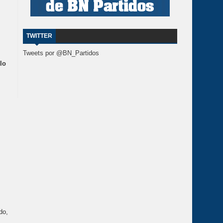
TWITTER
Tweets por @BN_Partidos
lo
do,