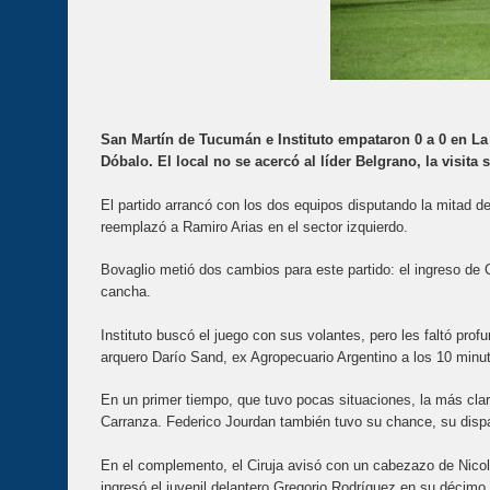
San Martín de Tucumán e Instituto empataron 0 a 0 en La 
Dóbalo. El local no se acercó al líder Belgrano, la visit
El partido arrancó con los dos equipos disputando la mitad d
reemplazó a Ramiro Arias en el sector izquierdo.
Bovaglio metió dos cambios para este partido: el ingreso de 
cancha.
Instituto buscó el juego con sus volantes, pero les faltó prof
arquero Darío Sand, ex Agropecuario Argentino a los 10 minu
En un primer tiempo, que tuvo pocas situaciones, la más clara
Carranza. Federico Jourdan también tuvo su chance, su dispar
En el complemento, el Ciruja avisó con un cabezazo de Nicol
ingresó el juvenil delantero Gregorio Rodríguez en su décimo p