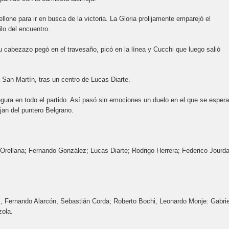
lone para ir en busca de la victoria. La Gloria prolijamente emparejó el
lo del encuentro.
u cabezazo pegó en el travesaño, picó en la línea y Cucchi que luego salió
 San Martín, tras un centro de Lucas Diarte.
segura en todo el partido. Así pasó sin emociones un duelo en el que se esper
an del puntero Belgrano.
 Orellana; Fernando González; Lucas Diarte; Rodrigo Herrera; Federico Jourd
ri, Fernando Alarcón, Sebastián Corda; Roberto Bochi, Leonardo Monje: Gabrie
zola.