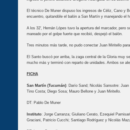
El técnico De Muner dispuso los ingresos de Céliz, Cano y Bel
encuentro, quitandóle el balón a San Martín y manejando el hi
A los 32', Hernán Lópes tuvo la apertura del marcador, pero s
mareado por el golpe fuerte que recibió, despejó el balón.
Tres minutos más tarde, no pudo conectar Juan Miritello para
El Santo buscó por arriba, la zaga central de la Gloria muy 
mucho más y terminó con reparto de unidades. Ambos se alej
FICHA
San Martín (Tucumán)
: Darío Sand; Nicolás Sansotre: Juan
Tino Costa; Diego Sosa; Mauro Bellone y Juan Miritello.
DT: Pablo De Muner
Instituto
: Jorge Carranza; Giuliano Cerato, Ezequiel Parnisa
Graciani, Patricio Cucchi; Santiago Rodríguez y Nicolás Maz