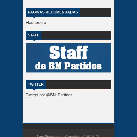
PÁGINAS RECOMENDADAS
FlashScore
STAFF
TWITTER
Tweets por @BN_Partidos