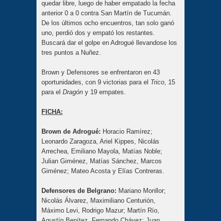
quedar libre, luego de haber empatado la fecha
anterior 0 a 0 contra San Martín de Tucumán.
De los últimos ocho encuentros, tan solo ganó
uno, perdió dos y empató los restantes.
Buscará dar el golpe en Adrogué llevandose los
tres puntos a Nuñez.
Brown y Defensores se enfrentaron en 43
oportunidades, con 9 victorias para el
Trico
, 15
para el
Dragón
y 19 empates.
FICHA:
Brown de Adrogué:
Horacio Ramírez;
Leonardo Zaragoza, Ariel Kippes, Nicolás
Arrechea, Emiliano Mayola, Matías Noble;
Julian Giménez, Matías Sánchez, Marcos
Giménez; Mateo Acosta y Elías Contreras.
Defensores de Belgrano:
Mariano Monllor;
Nicolás Álvarez, Maximiliano Centurión,
Máximo Levi, Rodrigo Mazur; Martín Río,
Agustín Benítez, Fernando Chávez; Juan