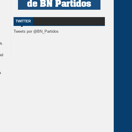
TWITTER
Tweets por @BN_Partidos
a.
el
a