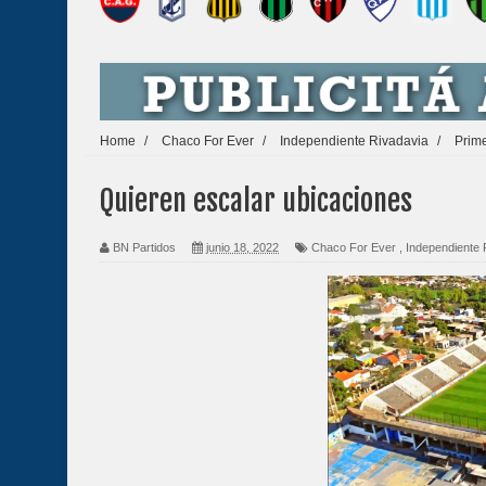
Home
/
Chaco For Ever
/
Independiente Rivadavia
/
Prim
Quieren escalar ubicaciones
BN Partidos
junio 18, 2022
Chaco For Ever
,
Independiente 