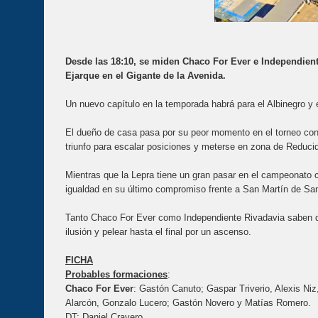
Desde las 18:10, se miden Chaco For Ever e Independiente
Ejarque en el Gigante de la Avenida.
Un nuevo capítulo en la temporada habrá para el Albinegro y 
El dueño de casa pasa por su peor momento en el torneo con c
triunfo para escalar posiciones y meterse en zona de Reduci
Mientras que la Lepra tiene un gran pasar en el campeonato co
igualdad en su último compromiso frente a San Martín de Sa
Tanto Chaco For Ever como Independiente Rivadavia saben qu
ilusión y pelear hasta el final por un ascenso.
FICHA
Probables formaciones
:
Chaco For Ever
: Gastón Canuto; Gaspar Triverio, Alexis Ni
Alarcón, Gonzalo Lucero; Gastón Novero y Matías Romero.
DT: Daniel Cravero.