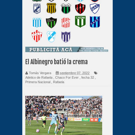
El Albinegro batió la crema
Tomás Vergara
septiembre 07, 2022
Atletico de Rafaela
,
Chaco For Ever
,
fecha 32
,
Primera Nacional
,
Rafaela