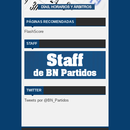
PÁGINAS RECOMENDADAS
FlashScore
STAFF
TWITTER
Tweets por @BN_Partidos