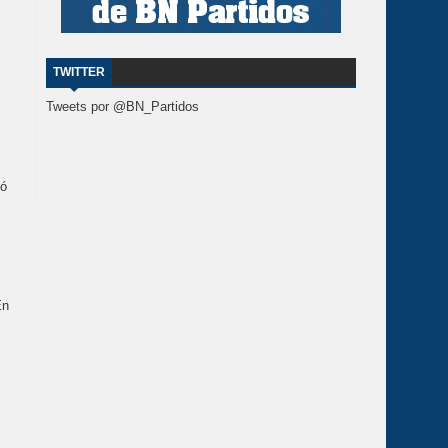
TWITTER
Tweets por @BN_Partidos
nó
En