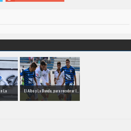
te La
El Albo y La Banda, para recobrar l...