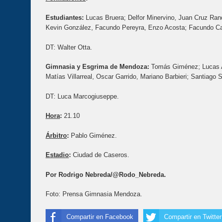
Estudiantes:
Lucas Bruera; Delfor Minervino, Juan Cruz Ran
Kevin González, Facundo Pereyra, Enzo Acosta; Facundo Cas
DT: Walter Otta.
Gimnasia y Esgrima de Mendoza:
Tomás Giménez; Lucas A
Matías Villarreal, Oscar Garrido, Mariano Barbieri; Santiago 
DT: Luca Marcogiuseppe.
Hora
:
21.10
Árbitro
:
Pablo Giménez.
Estadio
:
Ciudad de Caseros.
Por Rodrigo Nebreda/@Rodo_Nebreda.
Foto: Prensa Gimnasia Mendoza.
Compartir en Facebook
Compartir en Twitter