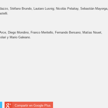
dazzo, Stéfano Brundo, Lautaro Lusnig; Nicolás Pelaitay, Sebastián Mayorga
telli.
rce, Diego Mondino, Franco Meritello, Fernando Bersano; Matías Nouet,
Solari y Mario Galeano.
Compartir en Google Plus