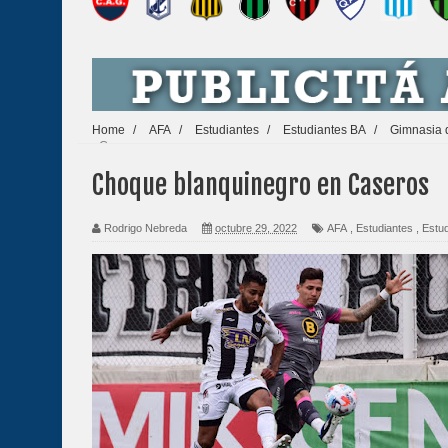
Home
/
AFA
/
Estudiantes
/
Estudiantes BA
/
Gimnasia
en Caseros
Choque blanquinegro en Caseros
Rodrigo Nebreda
octubre 29, 2022
AFA
,
Estudiantes
,
Estu