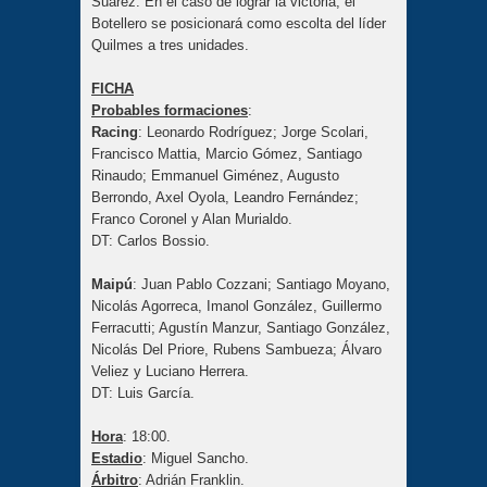
Suárez. En el caso de lograr la victoria, el
Botellero se posicionará como escolta del líder
Quilmes a tres unidades.
FICHA
Probables formaciones
:
Racing
: Leonardo Rodríguez; Jorge Scolari,
Francisco Mattia, Marcio Gómez, Santiago
Rinaudo; Emmanuel Giménez, Augusto
Berrondo, Axel Oyola, Leandro Fernández;
Franco Coronel y Alan Murialdo.
DT: Carlos Bossio.
Maipú
: Juan Pablo Cozzani; Santiago Moyano,
Nicolás Agorreca, Imanol González, Guillermo
Ferracutti; Agustín Manzur, Santiago González,
Nicolás Del Priore, Rubens Sambueza; Álvaro
Veliez y Luciano Herrera.
DT: Luis García.
Hora
: 18:00.
Estadio
: Miguel Sancho.
Árbitro
: Adrián Franklin.