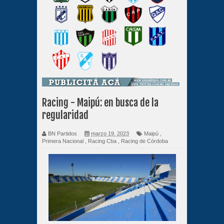
Racing - Maipú: en busca de la
regularidad
BN Partidos
marzo 19, 2023
Maipú
,
Primera Nacional
,
Racing Cba
,
Racing de Córdoba