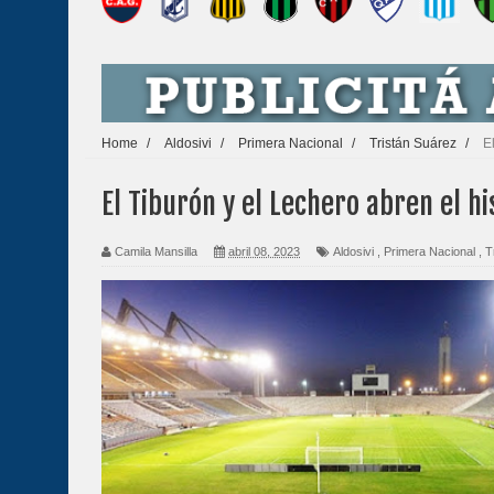
Home
/
Aldosivi
/
Primera Nacional
/
Tristán Suárez
/
E
El Tiburón y el Lechero abren el hi
Camila Mansilla
abril 08, 2023
Aldosivi
,
Primera Nacional
,
T