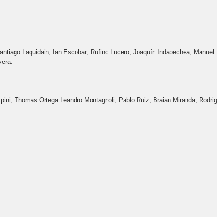
antiago Laquidain, Ian Escobar; Rufino Lucero, Joaquín Indaoechea, Manuel
vera.
mpini, Thomas Ortega Leandro Montagnoli; Pablo Ruiz, Braian Miranda, Rodri