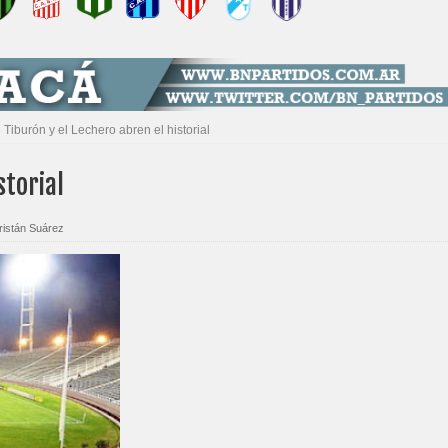
l Tiburón y el Lechero abren el historial
storial
ristán Suárez