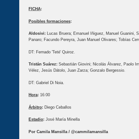
FICHA
:
Posibles formaciones
:
Aldosivi:
Lucas Bruera; Emanuel Iñiguez, Manuel Guanini, S
Panaro; Facundo Pereyra, Juan Manuel Olivares; Tobías Cer
DT: Fernado 'Teté' Quiroz.
Tristán Suárez:
Sebastián Giovini; Nicolás Álvarez, Paolo I
Vélez, Jesús Dátolo, Juan Zarza; Gonzalo Bergessio.
DT: Gabriel Di Noia.
Hora
:
16:00
Árbitro
:
Diego Ceballos
Estadio
:
José María Minella
Por Camila Mansilla / @cammilamansilla