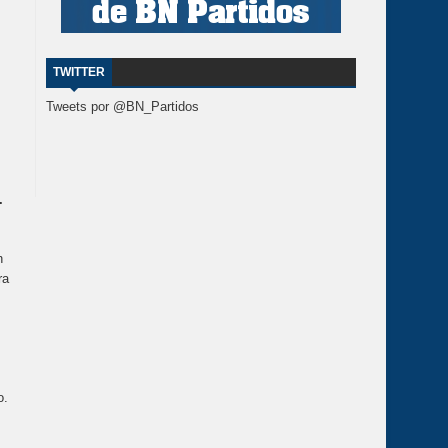
TWITTER
Tweets por @BN_Partidos
.
n
ra
.
o.