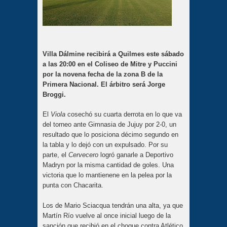
Villa Dálmine recibirá a Quilmes este sábado
a las 20:00 en el Coliseo de Mitre y Puccini
por la novena fecha de la zona B de la
Primera Nacional. El árbitro será Jorge
Broggi.
El
Viola
cosechó su cuarta derrota en lo que va
del torneo ante Gimnasia de Jujuy por 2-0, un
resultado que lo posiciona décimo segundo en
la tabla y lo dejó con un expulsado. Por su
parte, el
Cervecero
logró ganarle a Deportivo
Madryn por la misma cantidad de goles. Una
victoria que lo mantienene en la pelea por la
punta con Chacarita.
Los de Mario Sciacqua tendrán una alta, ya que
Martín Río vuelve al once inicial luego de la
sanción que recibió en el choque contra Atlético