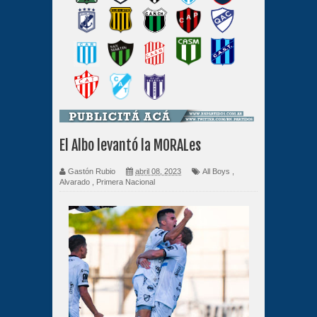
El Albo levantó la MORALes
Gastón Rubio
abril 08, 2023
All Boys
,
Alvarado
,
Primera Nacional