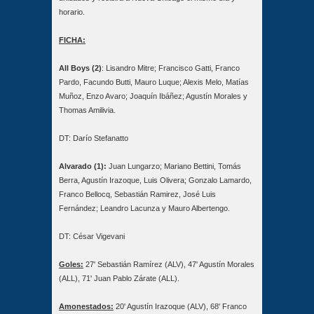
horario.
FICHA:
All Boys (2)
: Lisandro Mitre; Francisco Gatti, Franco
Pardo, Facundo Butti, Mauro Luque; Alexis Melo, Matías
Muñoz, Enzo Avaro; Joaquín Ibáñez; Agustín Morales y
Thomas Amilivia.
DT: Darío Stefanatto
Alvarado (1):
Juan Lungarzo; Mariano Bettini, Tomás
Berra, Agustín Irazoque, Luis Olivera; Gonzalo Lamardo,
Franco Bellocq, Sebastián Ramirez, José Luis
Fernández; Leandro Lacunza y Mauro Albertengo.
DT: César Vigevani
Goles:
27' Sebastián Ramírez (ALV), 47' Agustín Morales
(ALL), 71' Juan Pablo Zárate (ALL).
Amonestados:
20' Agustín Irazoque (ALV), 68' Franco