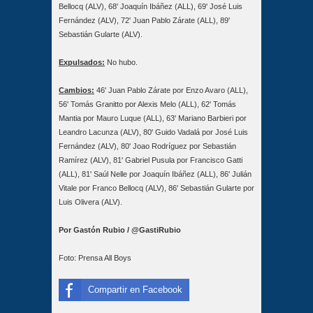
Bellocq (ALV), 68' Joaquín Ibáñez (ALL), 69' José Luis
Fernández (ALV), 72' Juan Pablo Zárate (ALL), 89'
Sebastián Gularte (ALV).
Expulsados:
No hubo.
Cambios:
46' Juan Pablo Zárate por Enzo Avaro (ALL),
56' Tomás Granitto por Alexis Melo (ALL), 62' Tomás
Mantia por Mauro Luque (ALL), 63' Mariano Barbieri por
Leandro Lacunza (ALV), 80' Guido Vadalá por José Luis
Fernández (ALV), 80' Joao Rodríguez por Sebastián
Ramírez (ALV), 81' Gabriel Pusula por Francisco Gatti
(ALL), 81' Saúl Nelle por Joaquín Ibáñez (ALL), 86' Julián
Vitale por Franco Bellocq (ALV), 86' Sebastián Gularte por
Luis Olivera (ALV).
Por Gastón Rubio / @GastiRubio
Foto: Prensa All Boys
Compartir en Facebook