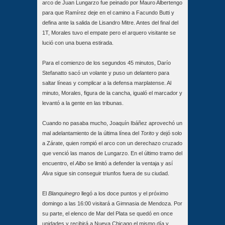
arco de Juan Lungarzo fue peinado por Mauro Albertengo
para que Ramírez deje en el camino a Facundo Butti y
defina ante la salida de Lisandro Mitre. Antes del final del
1T, Morales tuvo el empate pero el arquero visitante se
lució con una buena estirada.
Para el comienzo de los segundos 45 minutos, Darío
Stefanatto sacó un volante y puso un delantero para
saltar líneas y complicar a la defensa marplatense. Al
minuto, Morales, figura de la cancha, igualó el marcador y
levantó a la gente en las tribunas.
Cuando no pasaba mucho, Joaquín Ibáñez aprovechó un
mal adelantamiento de la última línea del
Torito
y dejó solo
a Zárate, quien rompió el arco con un derechazo cruzado
que venció las manos de Lungarzo. En el último tramo del
encuentro, el
Albo
se limitó a defender la ventaja y así
Alva
sigue sin conseguir triunfos fuera de su ciudad.
El
Blanquinegro
llegó a los doce puntos y el próximo
domingo a las 16:00 visitará a Gimnasia de Mendoza. Por
su parte, el elenco de Mar del Plata se quedó en once
unidades y recibirá a Nueva Chicago el mismo día y