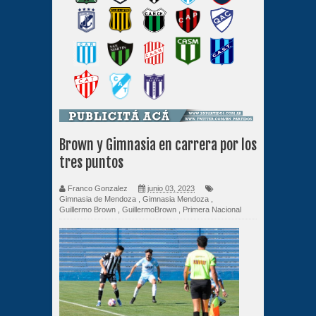
Brown y Gimnasia en carrera por los
tres puntos
Franco Gonzalez
junio 03, 2023
Gimnasia de Mendoza
,
Gimnasia Mendoza
,
Guillermo Brown
,
GuillermoBrown
,
Primera Nacional