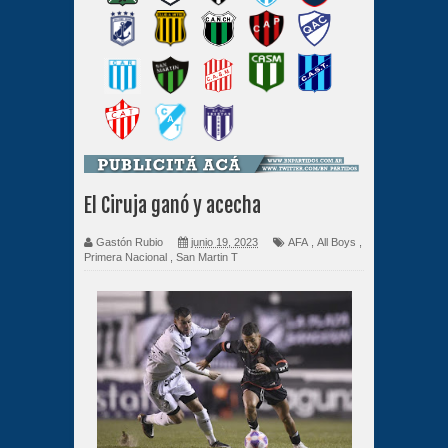
El Ciruja ganó y acecha
Gastón Rubio
junio 19, 2023
AFA
,
All Boys
,
Primera Nacional
,
San Martin T