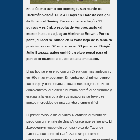
En el último turno del domingo, San Martín de
Tucumán venció 1-0 a All Boys en Floresta con gol
de Emanuel Dening. De esta manera llegó a 33
puntos y es único escolta de Agropecuario -al
menos hasta que juegue Almirante Brown-. Por su
parte, el local se hunde en la zona baja de la tabla de
posiciones con 20 unidades en 21 jornadas. Dirigió
Julio Barraza, quien omitió un claro penal para el
perdedor cuando el duelo estaba empatado.
El partido se presentó con un
Ciruja
con más ambición y
un
Albo
más expectante. Sin embargo, el primer tiempo
fue parejo y con escacas situaciones peligrosas. En el
complemento, el elenco tucumano apretó el acelerador y
gracias a la jerarquía de sus jugadores se llevó tres
puntos merecidos de una cancha siempre difícil.
El primer aviso lo dio el
Santo Tucumano
al minuto de
juego con un remate de Brian Andrada que se fue alto. El
Blanquinegro
respondió con una volea de Facundo
Taboada que controló Darío Sand sin problemas.
Promediando la primera etapa, un tiro de Gatti encontró la