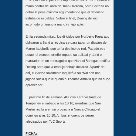
mano dentro del área de Juan Orellana, pero Barraza no
cobró la pena máxima argumentando que el defensor
estaba de espaldas. Sobre el final, Dening definió
incómodo un mano a mano inmejorable.
En la segunda mitad, los dirigidos por Norberto Paparatto
obligaron a Sand a revolcarse para tapar un disparo de
Marco Iacobellis que tenía destino de red. Pasado ese
susto, el elenco norteño impuso su calidad y abrió el
marcador en un contragolpe que Nahuel Banegas cedió a
Dening para que la empuje debajo del arco. A partir de
ahí, el
Blanco
solamente inquietó a su rival con una
jugada sucia que le quedó a Thomas Amilivia que no supo
aprovechar.
El próximo fin de semana, All Boys será visitante de
Temperley el sábado a las 18:10; mientras que San
Martín recibirá en su provincia a Nueva Chicago el
domingo a las 15:10. Ambos encuentros serán
televisados por TyC Sports.
FICHA: