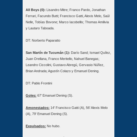
All Boys (0):
Lisandro Mitre; Franco Pardo, Jonathan
Ferrari, Facundo Butti; Francisco Gatti, Alexis Melo, Saúl
Nelle, Tobías Bovone; Marco Iacobellis; Thomas Amilivia
y Lautaro Taboada.
DT: Norberto Paparatto
San Martín de Tucumán (1):
Darío Sand; Ismael Quílez,
Juan Orellana, Franco Meritello, Nahuel Banegas;
Leandro Ciccolini, Gustavo Abregú, Gervasio Núñez,
Brian Andrada; Agustín Colazo y Emanuel Dening.
DT: Pablo Frontini
Goles:
67' Emanuel Dening (S).
Amonestados:
14' Francisco Gatti (A), 56' Alexis Melo
(A), 79' Emanuel Dening (S).
Expulsados:
No hubo.