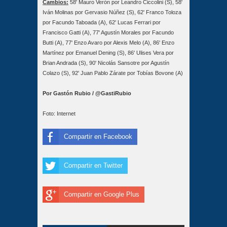
Cambios:
58' Mauro Verón por Leandro Ciccolini (S), 58'
Iván Molinas por Gervasio Núñez (S), 62' Franco Toloza
por Facundo Taboada (A), 62' Lucas Ferrari por
Francisco Gatti (A), 77' Agustín Morales por Facundo
Butti (A), 77' Enzo Avaro por Alexis Melo (A), 86' Enzo
Martínez por Emanuel Dening (S), 86' Ulises Vera por
Brian Andrada (S), 90' Nicolás Sansotre por Agustín
Colazo (S), 92' Juan Pablo Zárate por Tobías Bovone (A)
Por Gastón Rubio / @GastiRubio
Foto: Internet
Compartir en Facebook
Compartir en Twitter
Compartir en Google Plus