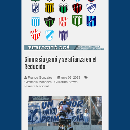
Gimnasia ganó y se afianza en el
Reducido
Franco Gonzalez
junio 05, 2023
Gimnasia Mendoza
,
Guillermo Brown
,
Primera Nacional