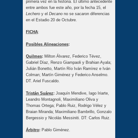
primera vez en la historia. El último antecedente
entre ambos fue este año, por la fecha 15, el
Lechero
y el
Decano
no se sacaron diferencias
en el Estadio 20 de Octubre.
FICHA
:
Posibles Alineaciones
:
Quilmes
:
Milton Álvarez, Federico Tévez,
Gabriel Díaz, Renzo Giampaoli y Brahian Ayala;
Julián Bonetto, Martín Río Iván Ramírez e Iván
Colman; Martín Giménez y Federico Anselmo.
DT. Ariel Fuscaldo.
Tristán Suárez
:
Joaquín Mendive, Iago Iriarte,
Leandro Montagnoli, Maximiliano Oliva y
Thomas Ortega; Pablo Ruiz, Rodrigo Vélez y
Braian Miranda; Maximiliano Bambrillo, Gonzalo
Bergessio y Nicolás Messiniti. DT: Carlos Ruiz.
Árbitro
:
Pablo Giménez.