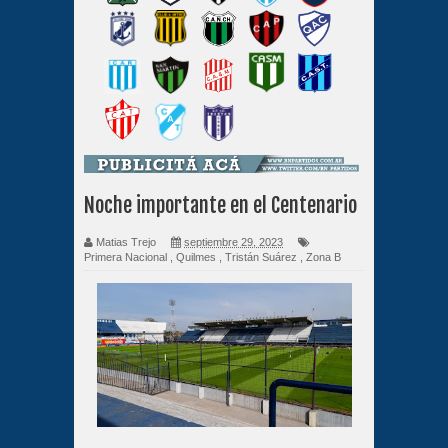
Noche importante en el Centenario
Matias Trejo
septiembre 29, 2023
Primera Nacional
,
Quilmes
,
Tristán Suárez
,
Zona B