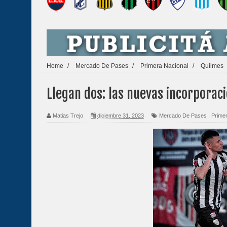
Home
/
Mercado De Pases
/
Primera Nacional
/
Quilmes
Llegan dos: las nuevas incorporac
Matias Trejo
diciembre 31, 2023
Mercado De Pases
,
Prime