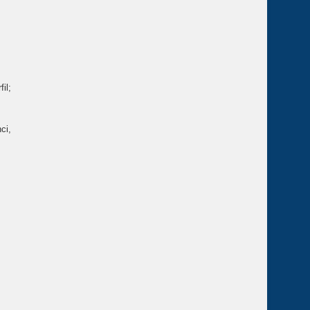
il;
ci,