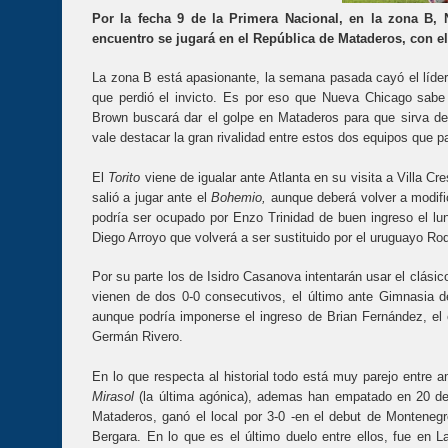
Por la fecha 9 de la Primera Nacional, en la zona B,
encuentro se jugará en el República de Mataderos, con el
La zona B está apasionante, la semana pasada cayó el líder
que perdió el invicto. Es por eso que Nueva Chicago sabe 
Brown buscará dar el golpe en Mataderos para que sirva d
vale destacar la gran rivalidad entre estos dos equipos que p
El
Torito
viene de igualar ante Atlanta en su visita a Villa 
salió a jugar ante el
Bohemio,
aunque deberá volver a modific
podría ser ocupado por Enzo Trinidad de buen ingreso el lu
Diego Arroyo que volverá a ser sustituido por el uruguayo Ro
Por su parte los de Isidro Casanova intentarán usar el clási
vienen de dos 0-0 consecutivos, el último ante Gimnasia 
aunque podría imponerse el ingreso de Brian Fernández, el
Germán Rivero.
En lo que respecta al historial todo está muy parejo entre a
Mirasol
(la última agónica), ademas han empatado en 20 de 
Mataderos, ganó el local por 3-0 -en el debut de Montene
Bergara. En lo que es el último duelo entre ellos, fue en 