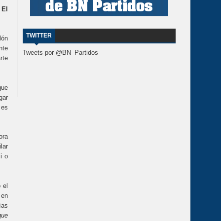
 El
TWITTER
lón
nte
Tweets por @BN_Partidos
rte
que
gar
 es
ora
lar
i o
 el
 en
ías
que