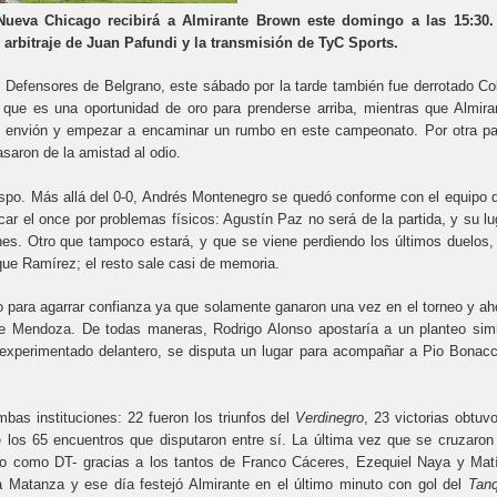
 Nueva Chicago recibirá a Almirante Brown este domingo a las 15:30.
 arbitraje de Juan Pafundi y la transmisión de TyC Sports.
 Defensores de Belgrano, este sábado por la tarde también fue derrotado Co
que es una oportunidad de oro para prenderse arriba, mientras que Almira
e envión y empezar a encaminar un rumbo en este campeonato. Por otra pa
asaron de la amistad al odio.
Crespo. Más allá del 0-0, Andrés Montenegro se quedó conforme con el equipo 
ar el once por problemas físicos: Agustín Paz no será de la partida, y su lu
nes. Otro que tampoco estará, y que se viene perdiendo los últimos duelos,
que Ramírez; el resto sale casi de memoria.
co para agarrar confianza ya que solamente ganaron una vez en el torneo y ah
de Mendoza. De todas maneras, Rodrigo Alonso apostaría a un planteo simi
 experimentado delantero, se disputa un lugar para acompañar a Pio Bonacc
mbas instituciones: 22 fueron los triunfos del
Verdinegro
, 23 victorias obtuvo
los 65 encuentros que disputaron entre sí. La última vez que se cruzaron
gro como DT- gracias a los tantos de Franco Cáceres, Ezequiel Naya y Mat
La Matanza y ese día festejó Almirante en el último minuto con gol del
Tan