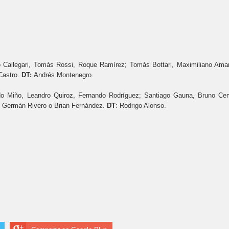
o Callegari, Tomás Rossi, Roque Ramírez; Tomás Bottari, Maximiliano Amarf
Castro.
DT:
Andrés Montenegro.
o Miño, Leandro Quiroz, Fernando Rodríguez; Santiago Gauna, Bruno Cen
 Germán Rivero o Brian Fernández.
DT
: Rodrigo Alonso.