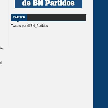
TWITTER
Tweets por @BN_Partidos
ato
el