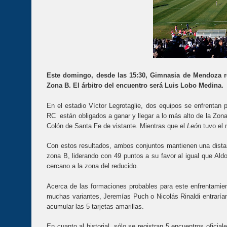
Este domingo, desde las 15:30, Gimnasia de Mendoza rec
Zona B. El árbitro del encuentro será Luis Lobo Medina.
En el estadio Víctor Legrotaglie, dos equipos se enfrentan
RC están obligados a ganar y llegar a lo más alto de la Zona
Colón de Santa Fe de vistante. Mientras que el
León
tuvo el 
Con estos resultados, ambos conjuntos mantienen una dista
zona B, liderando con 49 puntos a su favor al igual que Ald
cercano a la zona del reducido.
Acerca de las formaciones probables para este enfrentamien
muchas variantes, Jeremías Puch o Nicolás Rinaldi entraría
acumular las 5 tarjetas amarillas.
En cuanto al historial, sólo se registran 5 encuentros oficial