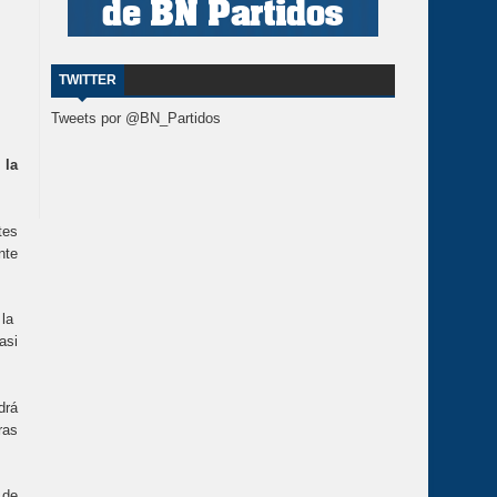
TWITTER
Tweets por @BN_Partidos
 la
tes
nte
 la
asi
drá
ras
 de