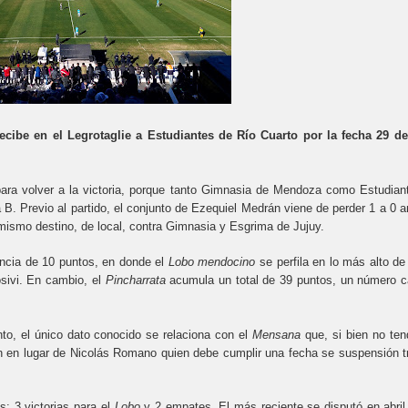
ibe en el Legrotaglie a Estudiantes de Río Cuarto por la fecha 29 de
 para volver a la victoria, porque tanto Gimnasia de Mendoza como Estudian
 B. Previo al partido, el conjunto de Ezequiel Medrán viene de perder 1 a 0 a
mismo destino, de local, contra Gimnasia y Esgrima de Jujuy.
ncia de 10 puntos, en donde el
Lobo mendocino
se perfila en lo más alto de
osivi. En cambio, el
Pincharrata
acumula un total de 39 puntos, un número c
to, el único dato conocido se relaciona con el
Mensana
que, si bien no ten
n en lugar de Nicolás Romano quien debe cumplir una fecha se suspensión t
es: 3 victorias para el
Lobo
y 2 empates. El más reciente se disputó en abril