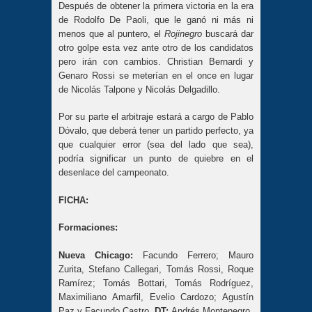
Después de obtener la primera victoria en la era
de Rodolfo De Paoli, que le ganó ni más ni
menos que al puntero, el
Rojinegro
buscará dar
otro golpe esta vez ante otro de los candidatos
pero irán con cambios. Christian Bernardi y
Genaro Rossi se meterían en el once en lugar
de Nicolás Talpone y Nicolás Delgadillo.
Por su parte el arbitraje estará a cargo de Pablo
Dóvalo, que deberá tener un partido perfecto, ya
que cualquier error (sea del lado que sea),
podría significar un punto de quiebre en el
desenlace del campeonato.
FICHA:
Formaciones:
Nueva Chicago:
Facundo Ferrero; Mauro
Zurita, Stefano Callegari, Tomás Rossi, Roque
Ramírez; Tomás Bottari, Tomás Rodríguez,
Maximiliano Amarfil, Evelio Cardozo; Agustín
Paz y Facundo Castro.
DT:
Andrés Montenegro.