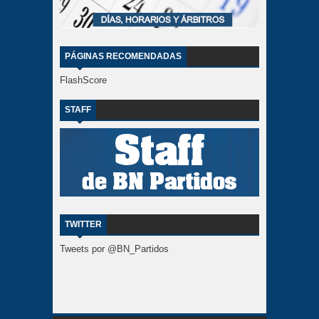
PÁGINAS RECOMENDADAS
FlashScore
STAFF
TWITTER
Tweets por @BN_Partidos