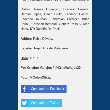
Colón:
Tomás Giménez; Ezequiel Herrera,
Hernán Lópes, Paolo Goltz, Facundo Castet;
Federico Jourdan, Sebastián Prediger, Brian
Farioli, Christian Bernardi; Genaro Rossi y José
Neris
. DT:
Rodolfo De Paoli.
Árbitro
:
Pablo Dóvalo
.
Estadio
:
República de Mataderos.
Hora
:
16:10
.
Por Cristian Vallejos / @CriisVallejos20
Foto: @ColonOficial
Compartir en Facebook
Compartir en Twitter