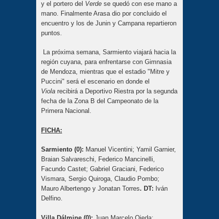
y el portero del
Verde
se quedó con ese mano a
mano. Finalmente Arasa dio por concluido el
encuentro y los de Junin y Campana repartieron
puntos.
La próxima semana, Sarmiento viajará hacia la
región cuyana, para enfrentarse con Gimnasia
de Mendoza, mientras que el estadio "Mitre y
Puccini" será el escenario en donde el
Viola
recibirá a Deportivo Riestra por la segunda
fecha de la Zona B del Campeonato de la
Primera Nacional.
FICHA:
Sarmiento (0):
Manuel Vicentini; Yamil Garnier,
Braian Salvareschi, Federico Mancinelli,
Facundo Castet; Gabriel Graciani, Federico
Vismara, Sergio Quiroga, Claudio Pombo;
Mauro Albertengo y Jonatan Torres
. DT:
Iván
Delfino.
Villa Dálmine (0):
Juan Marcelo Ojeda;