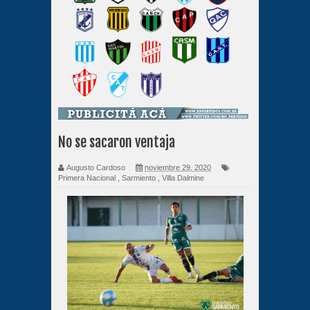
No se sacaron ventaja
Augusto Cardoso
noviembre 29, 2020
Primera Nacional
,
Sarmiento
,
Villa Dalmine