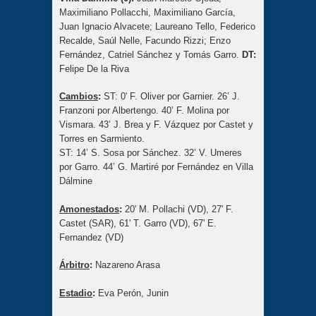
Maximiliano Pollacchi, Maximiliano García,
Juan Ignacio Alvacete; Laureano Tello, Federico
Recalde, Saúl Nelle, Facundo Rizzi; Enzo
Fernández, Catriel Sánchez y Tomás Garro.
DT:
Felipe De la Riva
Cambios
:
ST: 0' F. Oliver por Garnier. 26’ J.
Franzoni por Albertengo. 40’ F. Molina por
Vismara. 43’ J. Brea y F. Vázquez por Castet y
Torres en Sarmiento.
ST: 14’ S. Sosa por Sánchez. 32’ V. Umeres
por Garro. 44’ G. Martiré por Fernández en Villa
Dálmine
Amonestados
:
20' M. Pollachi (VD), 27' F.
Castet (SAR), 61' T. Garro (VD), 67' E.
Fernandez (VD)
Árbitro
:
Nazareno Arasa
Estadio
:
Eva Perón, Junin