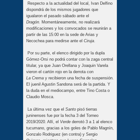
Respecto a la actualidad del local, Ivan Delfino
dispondrá de los mismos jugadores que
igualaron el pasado sábado ante el
Dragón.
Momentáneamente, no realizará
modificaciones y los convocados se reunirán a
partir de las 15:00 en la sede de Arias y
Necochea para medirse ante el
Ciruja
.
Por su parte, el elenco dirigido por la dupla
Gómez-Orsi no podrá contar con la zaga central
titular, ya que Juan Orellana y Joaquin Varela
vieron el cartón rojo en la derrota con
La
Crema
y recibieron una fecha de suspensión.
El juenil Agustin Sandona será de la partida. Y
la duda en el mediocampo, entre Tino Costa o
Claudio Mosca.
La última vez que el
Santo
pisó tierras
juninenses fue por la fecha 3 del Torneo
2019/2020. Allí, el
Verde
derrotó 3 a 1 al elenco
tucumano, gracias a los goles de Pablo Magnín,
Gonzalo Rodriguez (en contra) y Sergio