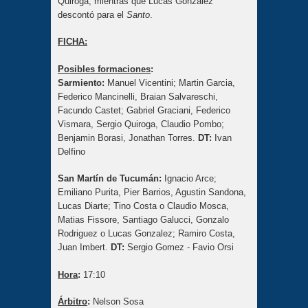
Quiroga, mientras que Lucas Gonzalez
descontó para el
Santo
.
FICHA:
Posibles formaciones
:
Sarmiento:
Manuel Vicentini; Martin Garcia,
Federico Mancinelli, Braian Salvareschi,
Facundo Castet; Gabriel Graciani, Federico
Vismara, Sergio Quiroga, Claudio Pombo;
Benjamin Borasi, Jonathan Torres.
DT:
Ivan
Delfino
San Martín de Tucumán:
Ignacio Arce;
Emiliano Purita, Pier Barrios, Agustin Sandona,
Lucas Diarte; Tino Costa o Claudio Mosca,
Matias Fissore, Santiago Galucci, Gonzalo
Rodriguez o Lucas Gonzalez; Ramiro Costa,
Juan Imbert.
DT:
Sergio Gomez - Favio Orsi
Hora
:
17:10
Árbitro
:
Nelson Sosa