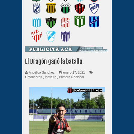
El Dragón ganó la batalla
Angélica Sánchez
enero 17, 2021
Defensores
,
Instituto
,
Primera Nacional