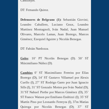
Castillejos.
DT: Fernando Quiroz.
Defensores de Belgrano (1):
Sebastián Giovini;
Leandro Caballero, Luciano Goux, Leandro
Martínez Montagnoli, Iván Nadal; Juan Manuel
Olivares, Marcelo Lamas, Juan Borrego, Marcos
Giménez; Ezequiel Aguirre y Nicolás Benegas.
DT: Fabián Nardozza.
Goles
: 10’ PT Nicolás Benegas (D). 50’ ST
Máximiliano Núñez (D).
Cambios
0’ ST Maximiliano Ferreira por Elías
Borrego (D), 14’ ST Gustavo Villarruel por Alexis
Cuello (I), 27’ ST Rodrigo Garro por Juan Ignacio
Sills (I), 31’ ST Gonzalo Mottes por Iván Nadal (D);
31’ST Nahuel Piethe por Marcos Giménez (D), 35’
ST Franco Watson por Emiliano Endrizzi (I); 35’ ST
Martín Pino por Leonardo Ferreyra (I), 37m Matías
Quiroga por Nicolás Benegas (D); 37’ ST