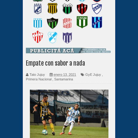
Empate con sabor a nada
Tato Jujuy
enero 13, 2021
GyE Jujuy
,
Primera Nacional
,
Santamarina