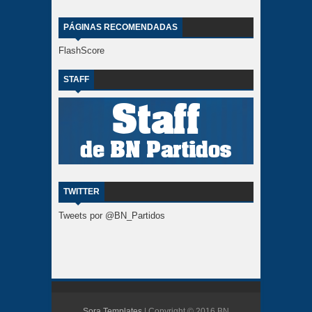
PÁGINAS RECOMENDADAS
FlashScore
STAFF
TWITTER
Tweets por @BN_Partidos
Sora Templates
| Copyright © 2016 BN