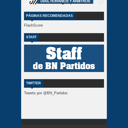
PÁGINAS RECOMENDADAS
FlashScore
STAFF
TWITTER
Tweets por @BN_Partidos