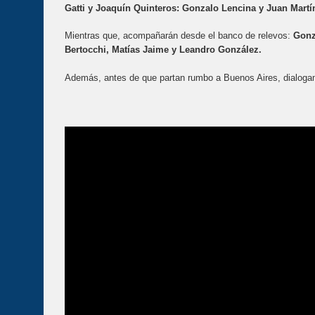
Gatti y Joaquín Quinteros: Gonzalo Lencina y Juan Martí
Mientras que, acompañarán desde el banco de relevos:
Gonz
Bertocchi, Matías Jaime y Leandro González.
Además, antes de que partan rumbo a Buenos Aires, dialogam