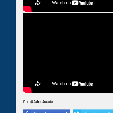
Por:
@Jairo Jurado