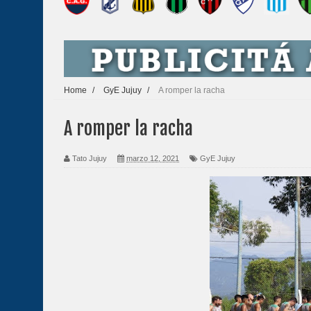
Home
/
GyE Jujuy
/
A romper la racha
A romper la racha
Tato Jujuy
marzo 12, 2021
GyE Jujuy