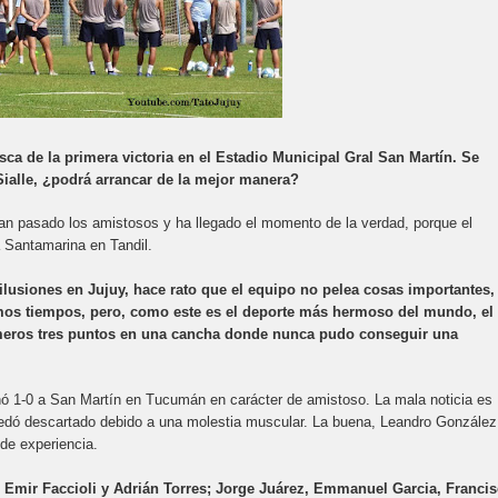
ca de la primera victoria en el Estadio Municipal Gral San Martín. Se
Sialle, ¿podrá arrancar de la mejor manera?
an pasado los amistosos y ha llegado el momento de la verdad, porque el
 Santamarina en Tandil.
lusiones en Jujuy, hace rato que el equipo no pelea cosas importantes,
imos tiempos, pero, como este es el deporte más hermoso del mundo, el
rimeros tres puntos en una cancha donde nunca pudo conseguir una
anó 1-0 a San Martín en Tucumán en carácter de amistoso. La mala noticia es
quedó descartado debido a una molestia muscular. La buena, Leandro González
de experiencia.
 Emir Faccioli y Adrián Torres; Jorge Juárez, Emmanuel Garcia, Franci