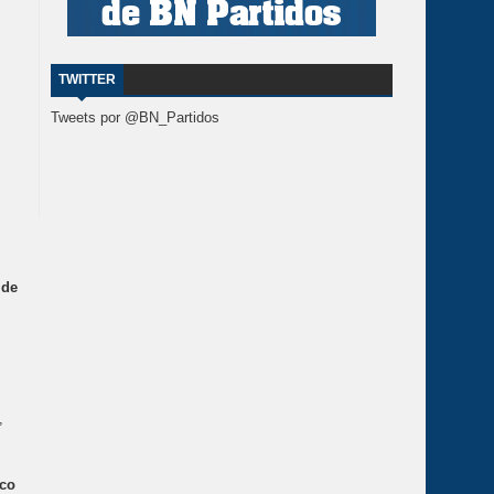
TWITTER
Tweets por @BN_Partidos
 de
,
sco