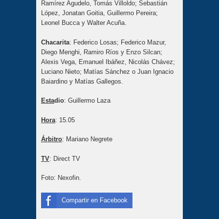
Ramírez Agudelo, Tomás Villoldo; Sebastián
López, Jonatan Goitia, Guillermo Pereira;
Leonel Bucca y Walter Acuña.
Chacarita
: Federico Losas; Federico Mazur,
Diego Menghi, Ramiro Ríos y Enzo Silcan;
Alexis Vega, Emanuel Ibáñez, Nicolás Chávez;
Luciano Nieto; Matías Sánchez o Juan Ignacio
Baiardino y Matías Gallegos.
Esta
dio
: Guillermo Laza
Hora
: 15.05
Árbitro
: Mariano Negrete
TV
: Direct TV
Foto: Nexofin.
Compartir en Facebook