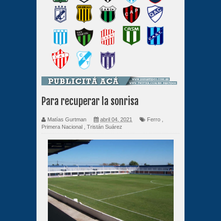
Para recuperar la sonrisa
Matías Gurtman
abril 04, 2021
Ferro
,
Primera Nacional
,
Tristán Suárez