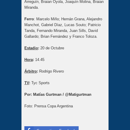
Arreguín, Braian Oyola, Joaquín Molina, Braian
Miranda.
Ferro
: Marcelo Miño; Hernán Grana, Alejandro
Manchot, Gabriel Díaz, Lucas Souto; Patricio
Tanda, Fernando Miranda, Juan Sills, David
Gallardo; Brian Fernández y Franco Toloza.
Estadio
:
20 de Octubre
Hora
:
14.45
Árbitro
:
Rodrigo Rivero
TV
:
Tyc Sports
Por: Matías Gurtman / @Matigurtman
Foto: Prensa Copa Argentina