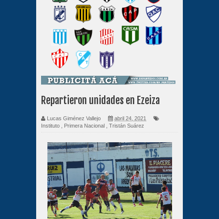
Repartieron unidades en Ezeiza
Lucas Giménez Vallejo
abril 24, 2021
Instituto
,
Primera Nacional
,
Tristán Suárez