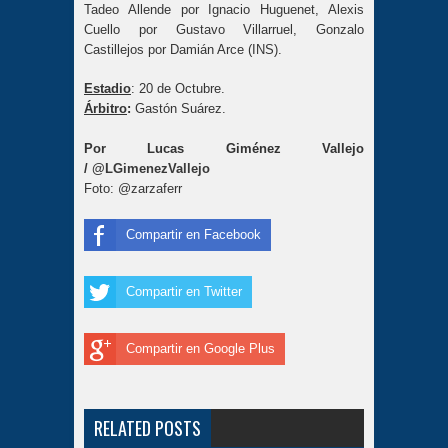
Tadeo Allende por Ignacio Huguenet, Alexis
Cuello por Gustavo Villarruel, Gonzalo
Castillejos por Damián Arce (INS).
Estadio
: 20 de Octubre.
Árbitro
:
Gastón Suárez.
Por Lucas Giménez Vallejo
/
@LGimenezVallejo
Foto: @zarzaferr
Compartir en Facebook
Compartir en Twitter
Compartir en Google Plus
RELATED POSTS