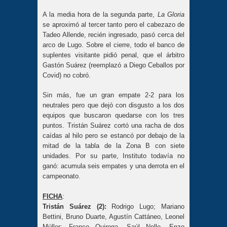
A la media hora de la segunda parte,
La Gloria
se aproximó al tercer tanto pero el cabezazo de
Tadeo Allende, recién ingresado, pasó cerca del
arco de Lugo. Sobre el cierre, todo el banco de
suplentes visitante pidió penal, que el árbitro
Gastón Suárez (reemplazó a Diego Ceballos por
Covid) no cobró.
Sin más, fue un gran empate 2-2 para los
neutrales pero que dejó con disgusto a los dos
equipos que buscaron quedarse con los tres
puntos. Tristán Suárez cortó una racha de dos
caídas al hilo pero se estancó por debajo de la
mitad de la tabla de la Zona B con siete
unidades. Por su parte, Instituto todavía no
ganó: acumula seis empates y una derrota en el
campeonato.
FICHA
:
Tristán Suárez (2)
:
Rodrigo Lugo; Mariano
Bettini, Bruno Duarte, Agustín Cattáneo, Leonel
Müller; Franco Quiroga, Saúl Nelle, Enzo