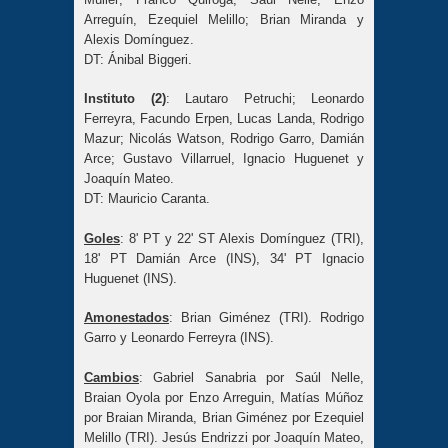
Arreguín, Ezequiel Melillo; Brian Miranda y
Alexis Domínguez.
DT: Ánibal Biggeri.
Instituto (2)
: Lautaro Petruchi; Leonardo
Ferreyra, Facundo Erpen, Lucas Landa, Rodrigo
Mazur; Nicolás Watson, Rodrigo Garro, Damián
Arce; Gustavo Villarruel, Ignacio Huguenet y
Joaquín Mateo.
DT: Mauricio Caranta.
Goles
: 8' PT y 22' ST Alexis Domínguez (TRI),
18' PT Damián Arce (INS), 34' PT Ignacio
Huguenet (INS).
Amonestados
: Brian Giménez (TRI). Rodrigo
Garro y Leonardo Ferreyra (INS).
Cambios
: Gabriel Sanabria por Saúl Nelle,
Braian Oyola por Enzo Arreguin, Matías Múñoz
por Braian Miranda, Brian Giménez por Ezequiel
Melillo (TRI). Jesús Endrizzi por Joaquín Mateo,