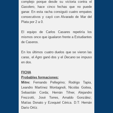
complejo porque desde su victoria contra el
Gasolero
, hace cinco fechas que no puede
ganar. En esta racha consiguió cuatro empates
consecutivos y cayó con Alvarado de Mar del
Plata por 2 a 0.
El equipo de Carlos Casares repetiría los
mismos once que igualaron frente a Estudiantes
de Caseros.
En los últimos cuatro duelos que se vieron las
caras, el
Agro
ganó dos y el
Decano
se impuso
en dos.
FICHA
Probables formaciones:
Mitre:
Fernando Pellegrino; Rodrigo Tapia,
Leandro Martínez Montagnoli, Nicolás Goitea,
Sebastián Corda; Hernán Tifner, Alejandro
Frezzotti, José Torres, Arnaldo González;
Matías Donato y Ezequiel Cérica. D.T: Hernán
Darío Ortíz.