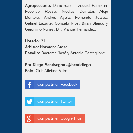
Agropecuario:
Darío Sand; Ezequiel Parnisari,
Federico Rosso, Nicolás Dematei; Alejo
Montero, Andrés Ayala, Fernando Juárez,
Gabriel Lazarte; Gonzalo Ríos, Brian Blando y
Gerónimo Núñez. DT: Manuel Fernández.
Horario:
21.
Arbitro:
Nazareno Arasa.
Estadio:
Doctores José y Antonio Casteglione.
Por Diego Bentivegna /@bentidiego
Foto:
Club Atlético Mitre.
Compartir en Facebook
Compartir en Twitter
Compartir en Google Plus