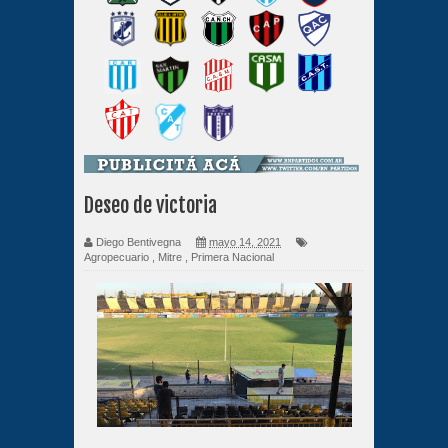
Deseo de victoria
Diego Bentivegna
mayo 14, 2021
Agropecuario
,
Mitre
,
Primera Nacional