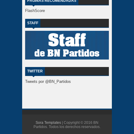
PÁGINAS RECOMENDADAS
FlashScore
STAFF
TWITTER
Tweets por @BN_Partidos
Sora Templates
| Copyright © 2016 BN
Partidos. Todos los derechos reservados.