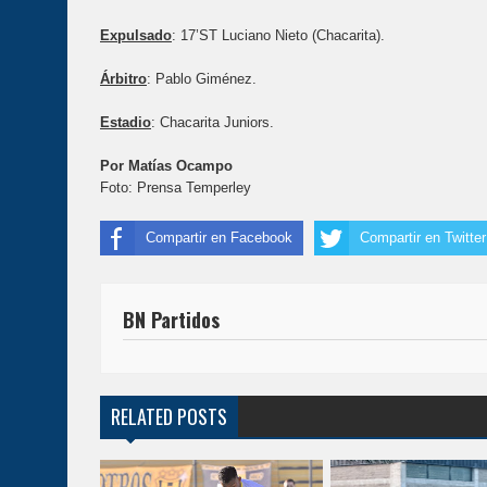
Expulsado
: 17’ST Luciano Nieto (Chacarita).
Árbitro
: Pablo Giménez.
Estadio
: Chacarita Juniors.
Por Matías Ocampo
Foto: Prensa Temperley
Compartir en Facebook
Compartir en Twitter
BN Partidos
RELATED POSTS