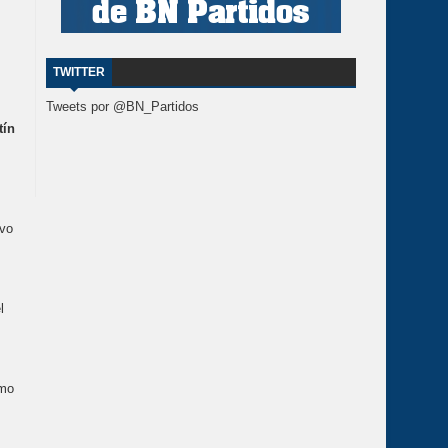
TWITTER
Tweets por @BN_Partidos
tín
uvo
l
smo