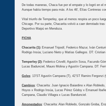
De todas maneras, Chaca fue por el empate y lo logró en el m
Aunque había tiempo para más. A los 46', Elías Contreras con
Vital triunfo de Temperley, que al menos respira un poco lueg
Chicago. Por su parte, Chacarita volvió a caer derrotado tras 
Deportivo Maipú en Mendoza.
FICHA
Chacarita (1):
Emanuel Tripodí; Federico Mazur, Iván Centuri
Rodrigo Insúa; Luciano Nieto y Matías Gallegos. DT: Cristian 
Temperley (2):
Federico Crivelli; Agustín Sosa, Facundo Gó
Lucas Badunciel, Mauro Molina y Agustín Campana. DT: Fer
Goles
: 13’ST Agustín Campana (T), 42’ST Ramiro Fergonzi (C
Cambios
: Chacarita: Juan Ignacio Baiardino x Alan Robled
Hoyos x Rodrigo Insúa, Lucas Pérez Gódoy x Emanuel Ibañe
Campana, Claudio Villagra x Lucas Bandunciel.
Amonestados
: Chacarita: Alan Robledo, Gonzalo Groba, E