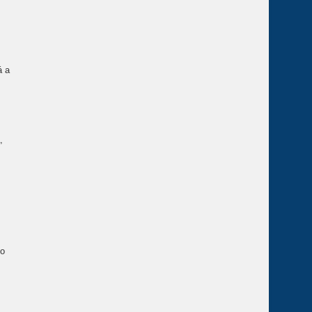
á a
,
zo