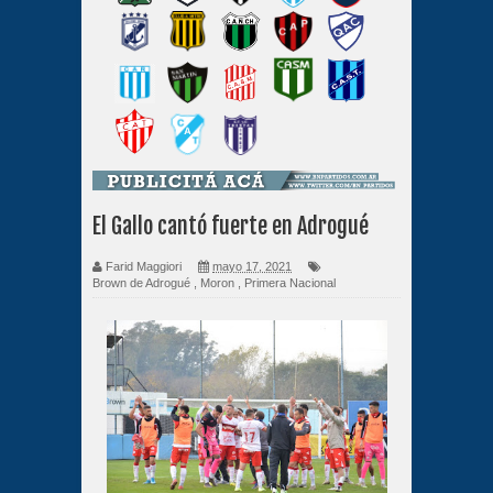
El Gallo cantó fuerte en Adrogué
Farid Maggiori
mayo 17, 2021
Brown de Adrogué
,
Moron
,
Primera Nacional