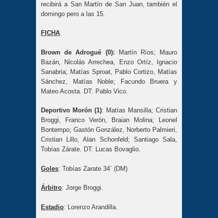
recibirá a San Martín de San Juan, también el
domingo pero a las 15.
FICHA
:
Brown de Adrogué (0):
Martín Ríos; Mauro
Bazán, Nicolás Arrechea, Enzo Ortíz, Ignacio
Sanabria; Matías Sproat, Pablo Cortizo, Matías
Sánchez, Matías Noble; Facundo Bruera y
Mateo Acosta. DT: Pablo Vico.
Deportivo Morón (1)
: Matías Mansilla; Cristian
Broggi, Franco Verón, Braian Molina; Leonel
Bontempo; Gastón González, Norberto Palmieri,
Cristian Lillo, Alan Schonfeld; Santiago Sala,
Tobías Zárate. DT: Lucas Bovaglio.
Goles
: Tobías Zarate 34´ (DM)
Árbitro
: Jorge Broggi.
Estadio
: Lorenzo Arandilla.