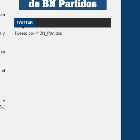
 en
TWITTER
a y
Tweets por @BN_Partidos
 en
 el
s e
3-1