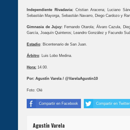
Independiente Rivadavia:
Cristian Aracena; Luciano Sán
Sebastián Mayorga, Sebastián Navarro, Diego Cardozo y Ra
Gimnasia de Jujuy:
Fernando Otarola; Álvaro Cazula, Dieg
García, Joaquín Quinteros; Leandro González y Facundo Su
Estadio
: Bicentenario de San Juan.
Árbitro
: Luis Lobo Medina.
Hora:
14.00.
Por: Agustín Varela / @VarelaAgustin10
Foto: Olé
Compartir en Facebook
Compartir en Twitter
Agustín Varela