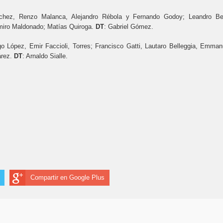
chez, Renzo Malanca, Alejandro Rébola y Fernando Godoy; Leandro Ber
miro Maldonado; Matías Quiroga.
DT
: Gabriel Gómez.
o López, Emir Faccioli, Torres; Francisco Gatti, Lautaro Belleggia, Emman
árez.
DT
: Arnaldo Sialle.
Compartir en Google Plus