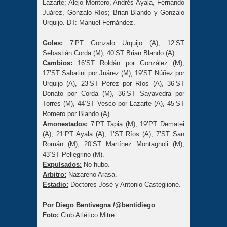
Lazarte; Alejo Montero, Andrés Ayala, Fernando
Juárez, Gonzalo Ríos; Brian Blando y Gonzalo
Urquijo. DT: Manuel Fernández.
Goles:
7’PT Gonzalo Urquijo (A), 12’ST
Sebastián Corda (M), 40’ST Brian Blando (A).
Cambios:
16’ST Roldán por González (M),
17’ST Sabatini por Juárez (M), 19’ST Núñez por
Urquijo (A), 23’ST Pérez por Ríos (A), 36’ST
Donato por Corda (M), 36’ST Sayavedra por
Torres (M), 44’ST Vesco por Lazarte (A), 45’ST
Romero por Blando (A).
Amonestados:
7’PT Tapia (M), 19’PT Dematei
(A), 21’PT Ayala (A), 1’ST Ríos (A), 7’ST San
Román (M), 20’ST Martínez Montagnoli (M),
43’ST Pellegrino (M).
Expulsados:
No hubo.
Arbitro:
Nazareno Arasa.
Estadio:
Doctores José y Antonio Casteglione.
Por Diego Bentivegna /@bentidiego
Foto:
Club Atlético Mitre.