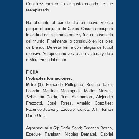
González mostró su disgusto cuando se fue
reemplazado.
No obstante el partido dio un nuevo vuelco
porque el conjunto de Carlos Casares recuperó
la actitud de la primera parte y fue en búsqueda
del triunfo. Finalmente lo consiguió en los pies
de Blando. De esta forma con ráfagas de fútbol
ofensivo Agropecuario volvió a la victoria y dejó
a Mitre en su laberinto.
FICHA
Probables formaciones:
Mitre (1):
Fernando Pellegrino; Rodrigo Tapia,
Leandro Martínez Montagnoli, Matías Moises,
Sebastián Corda; Juan Alesandroni, Alejandro
Frezzotti, José Torres, Arnaldo González;
Facundo Juárez y Ezequiel Cérica. D.T: Hernán
Darío Ortíz.
Agropecuario (2):
Darío Sand; Federico Rosso,
Ezequiel Parnisari, Nicolás Dematei, Gabriel