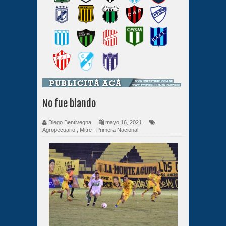
No fue blando
Diego Bentivegna
mayo 16, 2021
Agropecuario
,
Mitre
,
Primera Nacional