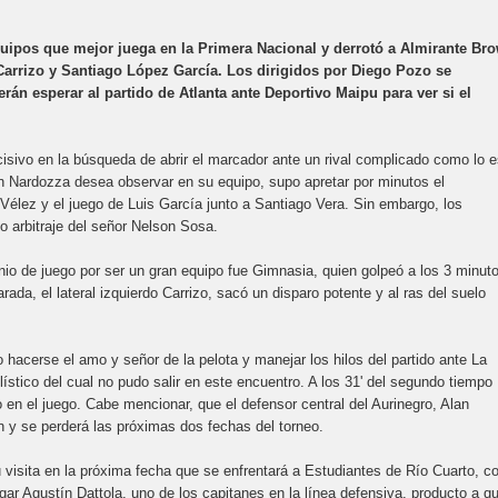
ipos que mejor juega en la Primera Nacional y derrotó a Almirante Br
 Carrizo y Santiago López García. Los dirigidos por Diego Pozo se
rán esperar al partido de Atlanta ante Deportivo Maipu para ver si el
isivo en la búsqueda de abrir el marcador ante un rival complicado como lo 
án Nardozza desea observar en su equipo, supo apretar por minutos el
Vélez y el juego de Luis García junto a Santiago Vera. Sin embargo, los
o arbitraje del señor Nelson Sosa.
nio de juego por ser un gran equipo fue Gimnasia, quien golpeó a los 3 minut
a, el lateral izquierdo Carrizo, sacó un disparo potente y al ras del suelo
 hacerse el amo y señor de la pelota y manejar los hilos del partido ante La
olístico del cual no pudo salir en este encuentro. A los 31' del segundo tiempo
o en el juego. Cabe mencionar, que el defensor central del Aurinegro, Alan
n y se perderá las próximas dos fechas del torneo.
visita en la próxima fecha que se enfrentará a Estudiantes de Río Cuarto, c
gar Agustín Dattola, uno de los capitanes en la línea defensiva, producto a q