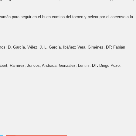
ucumán para seguir en el buen camino del torneo y pelear por el ascenso a la
mos; D. García, Vélez, J. L. García, Ibáñez; Vera, Giménez.
DT:
Fabián
elabert, Ramírez, Juncos, Andrada; González, Lentini.
DT:
Diego Pozo.