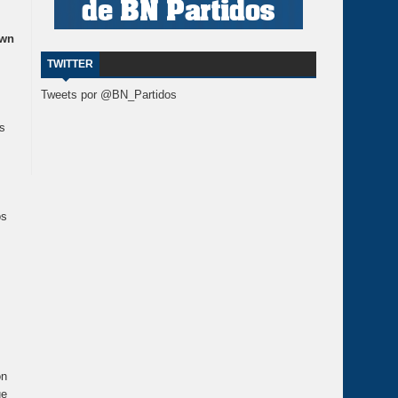
own
TWITTER
Tweets por @BN_Partidos
es
os
on
ue