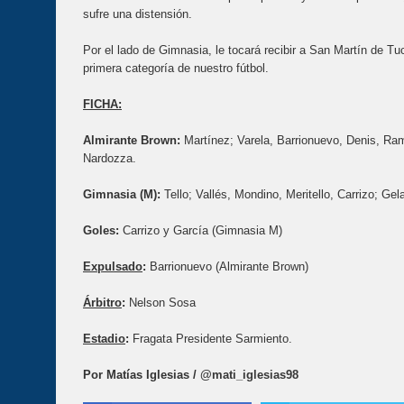
sufre una distensión.
Por el lado de Gimnasia, le tocará recibir a San Martín de T
primera categoría de nuestro fútbol.
FICHA:
Almirante Brown:
Martínez; Varela, Barrionuevo, Denis, Ra
Nardozza.
Gimnasia (M):
Tello; Vallés, Mondino, Meritello, Carrizo; G
Goles:
Carrizo y García (Gimnasia M)
Expulsado
:
Barrionuevo (Almirante Brown)
Árbitro
:
Nelson Sosa
Estadio
:
Fragata Presidente Sarmiento.
Por Matías Iglesias /
@mati_iglesias98