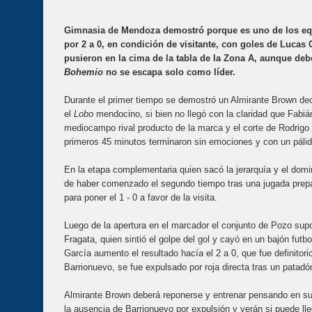
Gimnasia de Mendoza demostró porque es uno de los equ
por 2 a 0, en condición de visitante, con goles de Lucas
pusieron en la cima de la tabla de la Zona A, aunque debe
Bohemio
no se escapa solo como líder.
Durante el primer tiempo se demostró un Almirante Brown dec
el
Lobo
mendocino, si bien no llegó con la claridad que Fabi
mediocampo rival producto de la marca y el corte de Rodrigo 
primeros 45 minutos terminaron sin emociones y con un pálid
En la etapa complementaria quien sacó la jerarquía y el domi
de haber comenzado el segundo tiempo tras una jugada preparad
para poner el 1 - 0 a favor de la visita.
Luego de la apertura en el marcador el conjunto de Pozo supo
Fragata, quien sintió el golpe del gol y cayó en un bajón futb
García aumento el resultado hacía el 2 a 0, que fue definitori
Barrionuevo, se fue expulsado por roja directa tras un patadó
Almirante Brown deberá reponerse y entrenar pensando en su 
la ausencia de Barrionuevo por expulsión y verán si puede lle