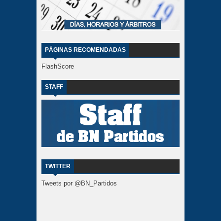
PÁGINAS RECOMENDADAS
FlashScore
STAFF
TWITTER
Tweets por @BN_Partidos