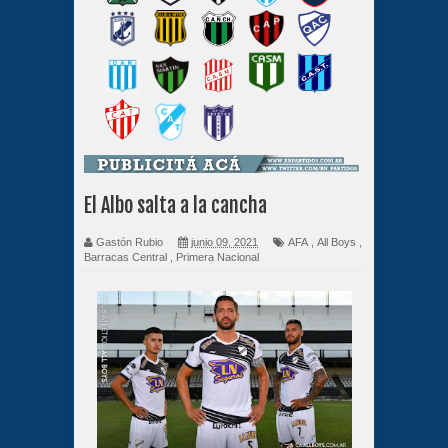
El Albo salta a la cancha
Gastón Rubio
junio 09, 2021
AFA
,
All Boys
,
Barracas Central
,
Primera Nacional