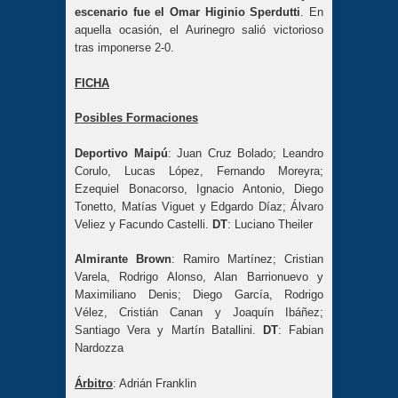
escenario fue el Omar Higinio Sperdutti
. En
aquella ocasión, el Aurinegro salió victorioso
tras imponerse 2-0.
FICHA
Posibles Formaciones
Deportivo Maipú
:
Juan Cruz Bolado; Leandro
Corulo, Lucas López, Fernando Moreyra;
Ezequiel Bonacorso, Ignacio Antonio, Diego
Tonetto, Matías Viguet y Edgardo Díaz; Álvaro
Veliez y Facundo Castelli.
DT
: Luciano Theiler
Almirante Brown
:
Ramiro Martínez; Cristian
Varela, Rodrigo Alonso, Alan Barrionuevo y
Maximiliano Denis; Diego García, Rodrigo
Vélez, Cristián Canan y Joaquín Ibáñez;
Santiago Vera y Martín Batallini.
DT
:
Fabian
Nardozza
Árbitro
: Adrián Franklin