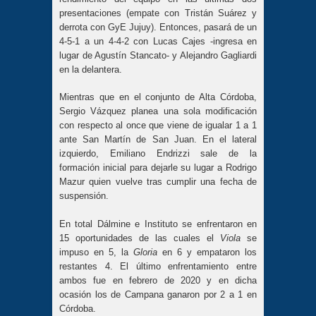
presentaciones (empate con Tristán Suárez y
derrota con GyE Jujuy). Entonces, pasará de un
4-5-1 a un 4-4-2 con Lucas Cajes -ingresa en
lugar de Agustín Stancato- y Alejandro Gagliardi
en la delantera.
Mientras que en el conjunto de Alta Córdoba,
Sergio Vázquez planea una sola modificación
con respecto al once que viene de igualar 1 a 1
ante San Martín de San Juan. En el lateral
izquierdo, Emiliano Endrizzi sale de la
formación inicial para dejarle su lugar a Rodrigo
Mazur quien vuelve tras cumplir una fecha de
suspensión.
En total Dálmine e Instituto se enfrentaron en
15 oportunidades de las cuales el
Viola
se
impuso en 5, la
Gloria
en 6 y empataron los
restantes 4. El último enfrentamiento entre
ambos fue en febrero de 2020 y en dicha
ocasión los de Campana ganaron por 2 a 1 en
Córdoba.