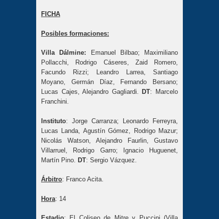
FICHA
Posibles formaciones:
Villa Dálmine:
Emanuel Bilbao; Maximiliano
Pollacchi, Rodrigo Cáseres, Zaid Romero,
Facundo Rizzi; Leandro Larrea, Santiago
Moyano, Germán Díaz, Fernando Bersano;
Lucas Cajes, Alejandro Gagliardi.
DT
: Marcelo
Franchini.
Instituto
: Jorge Carranza; Leonardo Ferreyra,
Lucas Landa, Agustín Gómez, Rodrigo Mazur;
Nicolás Watson, Alejandro Faurlin, Gustavo
Villarruel, Rodrigo Garro; Ignacio Huguenet,
Martín Pino.
DT
: Sergio Vázquez.
Árbitro
: Franco Acita.
Hora
: 14
Estadio
: El Coliseo de Mitre y Puccini (Villa