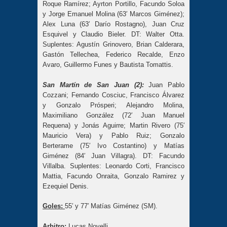
Roque Ramírez; Ayrton Portillo, Facundo Soloa
y Jorge Emanuel Molina (63′ Marcos Giménez);
Alex Luna (63′ Darío Rostagno), Juan Cruz
Esquivel y Claudio Bieler. DT: Walter Otta.
Suplentes: Agustín Grinovero, Brian Calderara,
Gastón Tellechea, Federico Recalde, Enzo
Avaro, Guillermo Funes y Bautista Tomattis.
San Martín de San Juan (2):
Juan Pablo
Cozzani; Fernando Cosciuc, Francisco Álvarez
y Gonzalo Prósperi; Alejandro Molina,
Maximiliano González (72′ Juan Manuel
Requena) y Jonás Aguirre; Martin Rivero (75′
Mauricio Vera) y Pablo Ruiz; Gonzalo
Berterame (75′ Ivo Costantino) y Matías
Giménez (84′ Juan Villagra). DT: Facundo
Villalba. Suplentes: Leonardo Corti, Francisco
Mattia, Facundo Onraita, Gonzalo Ramirez y
Ezequiel Denis.
Goles:
55′ y 77′ Matías Giménez (SM).
Arbitro:
Lucas Novelli.