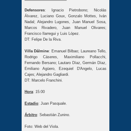
Defensores
: Ignacio Pietrobono; Nicolás
Álvarez, Luciano Goux, Gonzalo Mottes, Iván
Nadal; Alejandro Lugones, Juan Manuel Sosa,
Marcos Rivadero, Juan Manuel Olivares;
Francisco Ilarregui y Luis López.
DT: Felipe De la Riva.
Villa Dálmine
: Emanuel Bilbao; Laureano Tello,
Rodrigo Cáseres, Maximiliano Pollacchi,
Fernando Bersano; Lautaro Díaz, Germán Díaz,
Emiliano Agüero, Ezequiel D'Angelo, Lucas
Cajes; Alejandro Gagliardi.
DT: Marcelo Franchini.
Hora
: 15:00
Estadio
: Juan Pasquale.
Árbitro
: Sebastián Zunino.
Foto: Web del Viola.