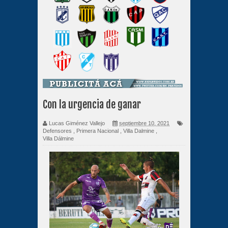
Con la urgencia de ganar
Lucas Giménez Vallejo
septiembre 10, 2021
Defensores
,
Primera Nacional
,
Villa Dalmine
,
Villa Dálmine