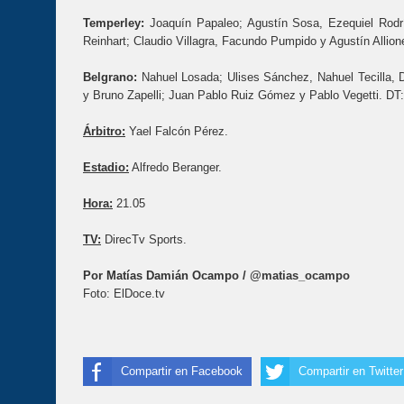
Temperley:
Joaquín Papaleo; Agustín Sosa, Ezequiel Rodrí
Reinhart; Claudio Villagra, Facundo Pumpido y Agustín Allio
Belgrano:
Nahuel Losada; Ulises Sánchez, Nahuel Tecilla, D
y Bruno Zapelli; Juan Pablo Ruiz Gómez y Pablo Vegetti. DT:
Árbitro:
Yael Falcón Pérez.
Estadio:
Alfredo Beranger.
Hora:
21.05
TV:
DirecTv Sports.
Por Matías Damián Ocampo /
@matias_ocampo
Foto: ElDoce.tv
Compartir en Facebook
Compartir en Twitter