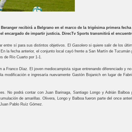
o Beranger recibirá a Belgrano en el marco de la trigésima primera fecha
el encargado de impartir justicia. DirecTv Sports transmitirá el encuentr
 entre sí para sus distintos objetivos. El
Gasolero
si quiere salir de los últi
 En la fecha anterior, el conjunto local cayó frente a San Martín de Tucumán 
s de Río Cuarto por 1-1.
ión a Franco Díaz. El joven mediocampista sigue entrenando diferenciado y no
 sola modificación e ingresaría nuevamente Gastón Bojanich en lugar de Fabri
ntes. No podrá contar con Juan Barinaga, Santiago Longo y Adrián Balboa 
cumulación de amarillas. Olivera, Longo y Balboa fueron parte del once anteri
y Juan Pablo Ruíz Gómez.