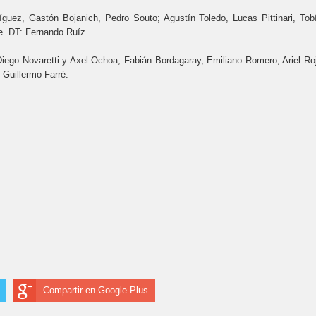
guez, Gastón Bojanich, Pedro Souto; Agustín Toledo, Lucas Pittinari, Tob
ne. DT: Fernando Ruíz.
iego Novaretti y Axel Ochoa; Fabián Bordagaray, Emiliano Romero, Ariel Ro
 Guillermo Farré.
Compartir en Google Plus