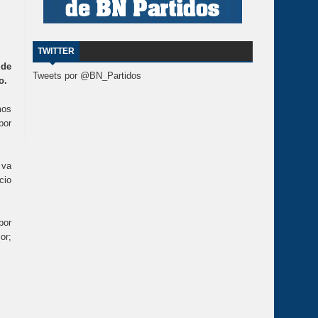
TWITTER
 de
Tweets por @BN_Partidos
o.
mos
por
 va
cio
por
or;