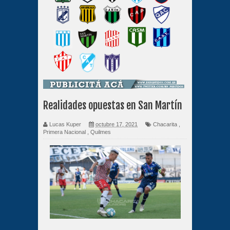
Realidades opuestas en San Martín
Lucas Kuper
octubre 17, 2021
Chacarita
,
Primera Nacional
,
Quilmes