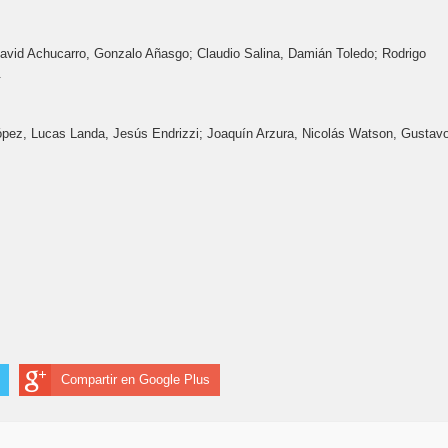
 David Achucarro, Gonzalo Añasgo; Claudio Salina, Damián Toledo; Rodrigo
.
 López, Lucas Landa, Jesús Endrizzi; Joaquín Arzura, Nicolás Watson, Gustav
Compartir en Google Plus