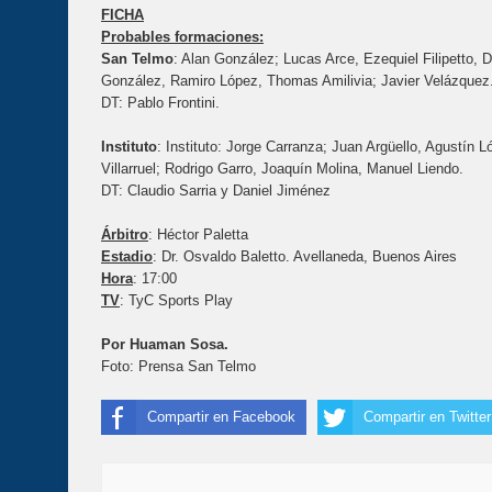
FICHA
Probables formaciones:
San Telmo
: Alan González; Lucas Arce, Ezequiel Filipetto,
González, Ramiro López, Thomas Amilivia; Javier Velázquez
DT: Pablo Frontini.
Instituto
: Instituto: Jorge Carranza; Juan Argüello, Agustín
Villarruel; Rodrigo Garro, Joaquín Molina, Manuel Liendo.
DT: Claudio Sarria y Daniel Jiménez
Árbitro
: Héctor Paletta
Estadio
: Dr. Osvaldo Baletto. Avellaneda, Buenos Aires
Hora
: 17:00
TV
: TyC Sports Play
Por Huaman Sosa.
Foto: Prensa San Telmo
Compartir en Facebook
Compartir en Twitter