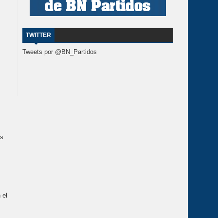
TWITTER
Tweets por @BN_Partidos
es
 el