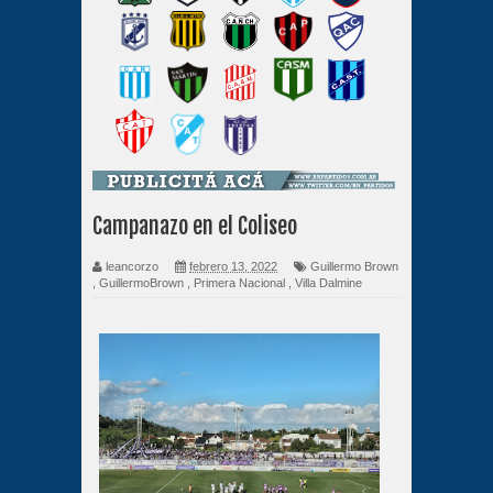
Campanazo en el Coliseo
leancorzo
febrero 13, 2022
Guillermo Brown
,
GuillermoBrown
,
Primera Nacional
,
Villa Dalmine