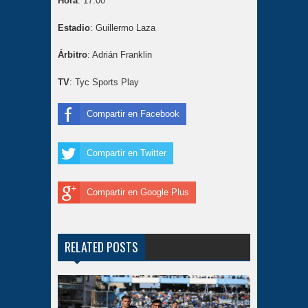
Hora
: 17.00
Estadio
: Guillermo Laza
Árbitro
: Adrián Franklin
TV
: Tyc Sports Play
Compartir en Facebook
Compartir en Twitter
Compartir en Google Plus
RELATED POSTS